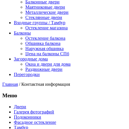
Балконные двери
Маятниковые двери
Металлические двери
Стеклянные двери
Входные группы / Тамбур
Остекление магазина
Балконы
Остекление балкона
Обшивка балкона
Наружная обшивка
Цена на балконы СПб
Загородные дома
Окна и двери для дома
Раздвижные двери
Перегородки
Главная
/
Контактная информация
Меню
Двери
Галерея фотографий
Подоконники
Фасадное остекление
Тамбур